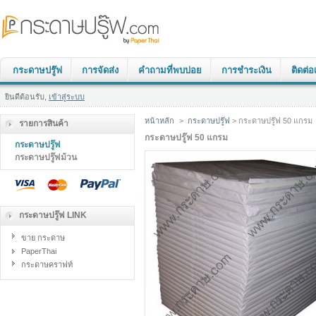
กระดาษปรู๊ฟ
การจัดส่ง
คำถามที่พบบ่อย
การชำระเงิน
ติดต่อ
ยินดีต้อนรับ,
เข้าสู่ระบบ
หน้าหลัก
>
กระดาษปรู๊ฟ
> กระดาษปรู๊ฟ 50 แกรม
รายการสินค้า
กระดาษปรู๊ฟ 50 แกรม
กระดาษปรู๊ฟ
กระดาษปรู๊ฟม้วน
กระดาษปรู๊ฟ LINK
ขาย กระดาษ
PaperThai
กระดาษคราฟท์